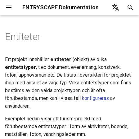
ENTRYSCAPE Dokumentation
I
English
n
Deutsch
Entiteter
Vad är EntryScape
Kataloger
Översikt
Skapa ny
Översikt
Översikt
Översikt
Översikt
Översikt
Översikt
Vanliga frågor
EntryScape
i
Svenska
t
Komma igång
Förslag
Terminologier
Beskriv
Komma igång
Användare
Underleverantörer
Ett projekt innehåller
entiteter
(objekt) av olika
i
entitetstyper
, t ex dokument, evenemang, konstverk,
Inställningar
Datamängder
Samlingar
Skördningsrapport
Grupper
Utkast
foton, upphovsmän etc. De listas i översikten för projektet,
a
ihop med antalet av varje typ. Vilka entitetstyper som finns
Hjälp
Distributioner
Behörigheter
Sök bland kataloger
Projekt
Hjälprutor
l
bestäms av den valda projekttypen och är ofta
förutbestämda, men kan i vissa fall
konfigureras
av
i
Datatjänster
Detaljerad information
Redigera
Skördningskällor
Entitetstyper
användaren.
s
Publicering
Hantera filer och länkar
Verktygslåda
Detaljerad information
Exemplet nedan visar ett turism-projekt med
e
förutbestämda entitetstyper i form av aktiviteter, boende,
r
Dataportaler och skördning
Notifieringar
Ladda upp fil
matställen, foton, vandringsleder mm.