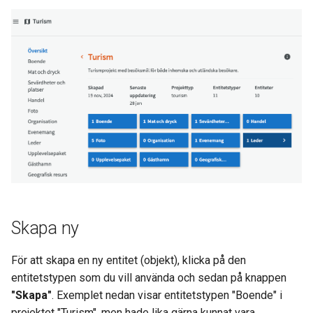
a
Organisationer
Ladda ner fil
r
Kontakter
Ersätt fil
s
ö
Idéer
Länka till resurs
k
Showcases
Sök
Dokument
Sökfilter
Statistik
Tabellvy och listvy
Skapa ny
Förvaltning och uppdatering
Se detaljerad information
För att skapa en ny entitet (objekt), klicka på den
Detaljerad information
Ta bort
entitetstypen som du vill använda och sedan på knappen
"Skapa"
. Exemplet nedan visar entitetstypen "Boende" i
projektet "Turism", men hade lika gärna kunnat vara