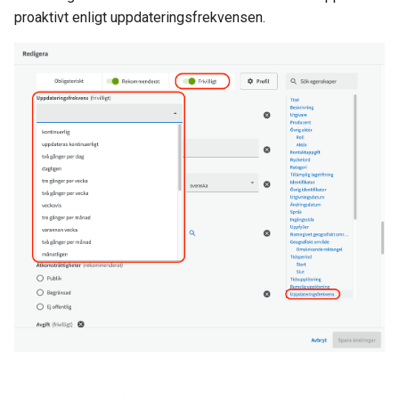
a
proaktivt enligt uppdateringsfrekvensen.
r
s
ö
k