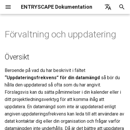
ENTRYSCAPE Dokumentation
I
English
n
Deutsch
Förvaltning och uppdatering
Vad är EntryScape
Översikt
Översikt
Översikt
Översikt
Översikt
Översikt
Översikt
Översikt
Översikt
Vanliga frågor
EntryScape
i
Svenska
t
Komma igång
Uppdatera filer i en
Terminologier
Projekt
Komma igång
Användare
Underleverantörer
Översikt
distribution
i
Inställningar
Samlingar
Entiteter
Skördningsrapport
Grupper
Beroende på vad du har beskrivit i fältet
a
Exportera katalog
“Uppdateringsfrekvens” för din datamängd
så bör du
Hjälp
Behörigheter
Publicering
Sök bland kataloger
Projekt
l
hålla den uppdaterad så ofta som du har angivit.
Ladda ner filer
Förslagsvis kan du sätta påminnelser i din kalender eller i
i
Detaljerad information
Detaljerad information
Skördningskällor
Entitetstyper
ditt projektledningsverktyg för att komma ihåg att
s
uppdatera. En datamängd som inte är uppdaterad enligt
Verktygslåda
Detaljerad information
e
angiven uppdateringsfrekvens kan leda till att användare av
datat kontaktar dig eller din organisation och frågar varför
r
Notifieringar
datamängden inte underhålls. Då är det bättre att uppdatera