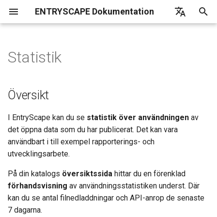
ENTRYSCAPE Dokumentation
I
English
n
Deutsch
Statistik
Vad är EntryScape
Översikt
Översikt
Översikt
Översikt
Översikt
Översikt
Översikt
Översikt
Översikt
Vanliga frågor
EntryScape
i
Svenska
t
Komma igång
Detaljerad statistik
Terminologier
Projekt
Komma igång
Användare
Underleverantörer
Översikt
i
Inställningar
Filtrera statistiken
Samlingar
Entiteter
Skördningsrapport
Grupper
I EntryScape kan du se
statistik över användningen
av
a
det öppna data som du har publicerat. Det kan vara
Hjälp
Ladda ner eller skriv ut
Behörigheter
Publicering
Sök bland kataloger
Projekt
l
användbart i till exempel rapporterings- och
utvecklingsarbete.
i
Detaljerad information
Detaljerad information
Skördningskällor
Entitetstyper
s
På din katalogs
översiktssida
hittar du en förenklad
Verktygslåda
Detaljerad information
förhandsvisning
av användningsstatistiken underst. Där
e
kan du se antal filnedladdningar och API-anrop de senaste
r
Notifieringar
7 dagarna.