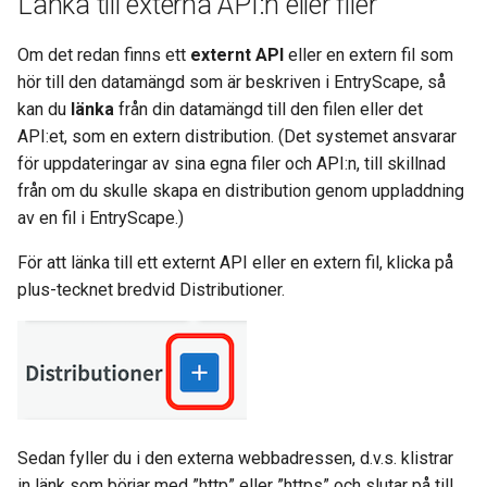
Länka till externa API:n eller filer
Om det redan finns ett
externt API
eller en extern fil som
hör till den datamängd som är beskriven i EntryScape, så
kan du
länka
från din datamängd till den filen eller det
API:et, som en extern distribution. (Det systemet ansvarar
för uppdateringar av sina egna filer och API:n, till skillnad
från om du skulle skapa en distribution genom uppladdning
av en fil i EntryScape.)
För att länka till ett externt API eller en extern fil, klicka på
plus-tecknet bredvid Distributioner.
Sedan fyller du i den externa webbadressen, d.v.s. klistrar
in länk som börjar med ”http” eller ”https” och slutar på till