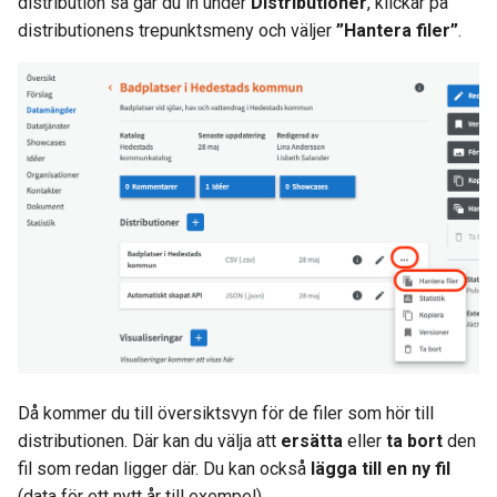
distribution så går du in under
Distributioner
, klickar på
distributionens trepunktsmeny och väljer
”Hantera filer”
.
Då kommer du till översiktsvyn för de filer som hör till
distributionen. Där kan du välja att
ersätta
eller
ta bort
den
fil som redan ligger där. Du kan också
lägga till en ny fil
(data för ett nytt år till exempel).