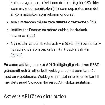
kolumnavgränsare. (Det finns detektering för CSV-filer
som använder semikolon (
) som separator, men det
;
är kommatecken som rekommenderas.
Alla citattecken måste vara
dubbla citattecken
(
).
"
Istället för Escape så måste dubbel backslash
användas (
)
\\
Ny rad skrivs som backslash + n (d.v.s.
) och Enter +
\n
ny rad skrivs som backslash + r + backslash + n
(
).
\r\n
Ett automatiskt genererat API är tillgängligt via dess REST-
gränssnitt och är ett enkelt webbgränssnitt som kan nås
med en webbläsare. Webbgränssnittet innehåller länkar till
mer detaljerad Swagger-baserad API-dokumentation.
Aktivera API för en distribution