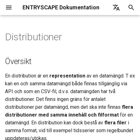
ENTRYSCAPE Dokumentation
I
English
n
Deutsch
Distributioner
Vad är EntryScape
Översikt
Översikt
Översikt
Översikt
Översikt
Översikt
Översikt
Översikt
Översikt
Vanliga frågor
EntryScape
i
Svenska
t
Komma igång
Skapa distribution
Terminologier
Projekt
Komma igång
Användare
Underleverantörer
Översikt
i
Inställningar
Ladda upp fil
Samlingar
Entiteter
Skördningsrapport
Grupper
En distribution är en
representation
av en datamängd. T ex
a
kan en och samma datamängd både finnas tillgänglig via
Hjälp
Behörigheter
Publicering
Sök bland kataloger
Projekt
Rekommenderade fält
l
API och som en CSV-fil, d.v.s. datamängden har två
distributioner. Det finns ingen gräns för antalet
i
Detaljerad information
Detaljerad information
Skördningskällor
Entitetstyper
Frivilliga fält
distributioner per datamängd, men det ska inte finnas
flera
s
distributioner med samma innehåll och filformat
för en
Se detaljerad information
Verktygslåda
Detaljerad information
e
datamängd. En distribution kan dock bestå av
flera filer
i
samma format, vid till exempel tidsserier som regelbundet
r
Redigera distribution
Notifieringar
uppdateras/utökas.