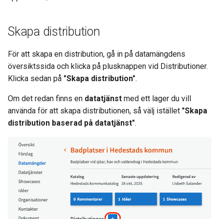
a
Ta bort, ersätta eller
r
uppdatera fil
Skapa distribution
s
Kopiera distribution
För att skapa en distribution, gå in på datamängdens
ö
översiktssida och klicka på plusknappen vid Distributioner.
Skapa ett API från tabelldata
k
Klicka sedan på
"Skapa distribution"
.
(CSV)
Om det redan finns en
datatjänst
med ett lager du vill
Aktivera API för en
använda för att skapa distributionen, så välj istället
"Skapa
distribution
distribution baserad på datatjänst"
.
Länka till externa API:n eller
filer
Visualiseringar