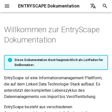
ENTRYSCAPE Dokumentation
S
English
u
Deutsch
Willkommen zur EntryScape
Catalog
Kataloge
Überblick
Überblick
Überblick
Überblick
Überblick
Überblick
Überblick
Überblick
Zusammenstellung von häufig
EntryScape
c
Svenska
Dokumentation
gestellten Fragen
h
Terms
Vorschläge
Projekte
Erste Schritte
Benutzer
e
Workbench
Datensätze
Objekte
Harvesting-Bericht
Gruppen
Diese Dokumentation dient hauptsächlich als Leitfaden für
w
Endbenutzer.
Registry
Distributionen
Veröffentlichen
Kataloge durchsuchen
Projekte
i
EntryScape ist eine Informationsmanagement-Plattform,
r
Blocks
Datendienste
Detaillierte Informationen
Harvesting-Quellen
Objekttypen
die auf dem Linked Data Technologie-Stack aufbaut. Es
d
unterstützt den kompletten Lebenszyklus des
Veröffentlichen
Toolkit
Detaillierte Informationen
Datenmanagements von Import bis Veröffentlichung.
i
n
EntryScape besteht aus verschiedenen
Datenportale und Harvesting
Benachrichtigungen