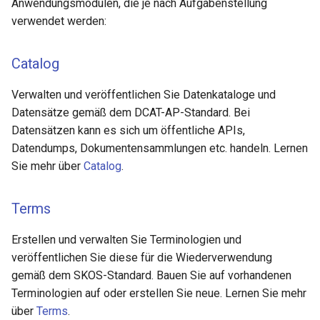
Anwendungsmodulen, die je nach Aufgabenstellung
i
verwendet werden:
Herausgeber
t
Kontakte
Catalog
i
a
Ideen
Verwalten und veröffentlichen Sie Datenkataloge und
Datensätze gemäß dem DCAT-AP-Standard. Bei
l
Showcases
Datensätzen kann es sich um öffentliche APIs,
i
Datendumps, Dokumentensammlungen etc. handeln. Lernen
Dokumente
s
Sie mehr über
Catalog
.
i
Statistik
Terms
e
Datenpflege
Erstellen und verwalten Sie Terminologien und
r
veröffentlichen Sie diese für die Wiederverwendung
Detaillierte Informationen
t
gemäß dem SKOS-Standard. Bauen Sie auf vorhandenen
Terminologien auf oder erstellen Sie neue. Lernen Sie mehr
über
Terms
.