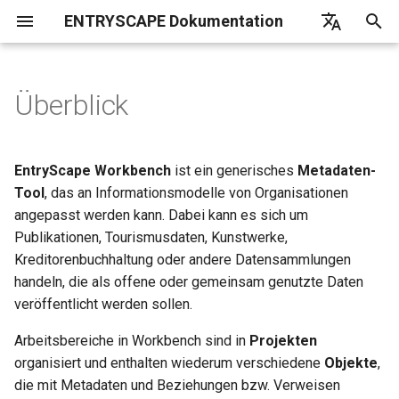
ENTRYSCAPE Dokumentation
S
English
u
Deutsch
Überblick
Über EntryScape
Kataloge
Überblick
Projektbeispiel
Überblick
Überblick
Überblick
Überblick
Überblick
Überblick
Zusammenstellung von häufig
EntryScape
c
Svenska
gestellten Fragen
h
Erste Schritte
Vorschläge
Speziell angepasste
Erste Schritte
Benutzer
EntryScape Workbench
ist ein generisches
Metadaten-
Projektmodule
e
Tool
, das an Informationsmodelle von Organisationen
Benutzereinstellungen
Datensätze
Harvesting-Bericht
Gruppen
angepasst werden kann. Dabei kann es sich um
w
Publikationen, Tourismusdaten, Kunstwerke,
Hilfe
Distributionen
Kataloge durchsuchen
Projekte
i
Kreditorenbuchhaltung oder andere Datensammlungen
handeln, die als offene oder gemeinsam genutzte Daten
r
Datendienste
Harvesting-Quellen
Objekttypen
veröffentlicht werden sollen.
d
Veröffentlichen
Toolkit
Detaillierte Informationen
Arbeitsbereiche in Workbench sind in
Projekten
i
organisiert und enthalten wiederum verschiedene
Objekte
,
n
Datenportale und Harvesting
Benachrichtigungen
die mit Metadaten und Beziehungen bzw. Verweisen