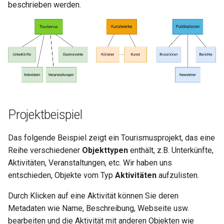
beschrieben werden.
i
Herausgeber
t
Kontakte
i
a
Ideen
l
Showcases
i
Projektbeispiel
Dokumente
s
i
Das folgende Beispiel zeigt ein Tourismusprojekt, das eine
Statistik
Reihe verschiedener
Objekttypen
enthält, z.B. Unterkünfte,
e
Datenpflege
Aktivitäten, Veranstaltungen, etc. Wir haben uns
r
entschieden, Objekte vom Typ
Aktivitäten
aufzulisten.
Detaillierte Informationen
t
Durch Klicken auf eine Aktivität können Sie deren
Metadaten wie Name, Beschreibung, Webseite usw.
bearbeiten und die Aktivität mit anderen Objekten wie